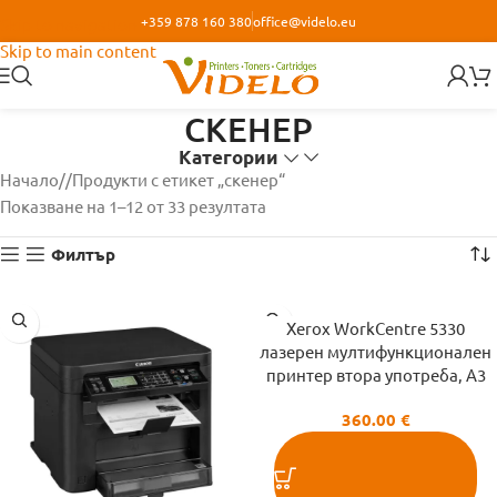
+359 878 160 380
office@videlo.eu
Skip to navigation
Skip to main content
СКЕНЕР
Категории
Начало
/
Продукти с етикет „скенер“
Показване на 1–12 от 33 резултата
Филтър
Xerox WorkCentre 5330
лазерен мултифункционален
принтер втора употреба, A3
360.00
€