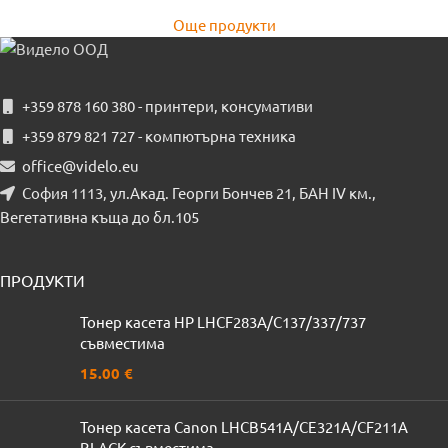
Още продукти
+359 878 160 380 - принтери, консумативи
+359 879 821 727 - компютърна техника
office@videlo.eu
София 1113, ул.Акад. Георги Бончев 21, БАН IV км.,
Вегетативна къща до бл.105
ПРОДУКТИ
Тонер касета HP LHCF283A/C137/337/737
съвместима
15.00
€
Тонер касета Canon LHCB541A/CE321A/CF211A
BLACK съвместима