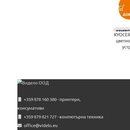
ДОБ
ИЗЧЕРП
KYOCER
цветн
уст
+359 878 160 380 - принтери,
консумативи
+359 879 821 727 - компютърна техника
office@videlo.eu