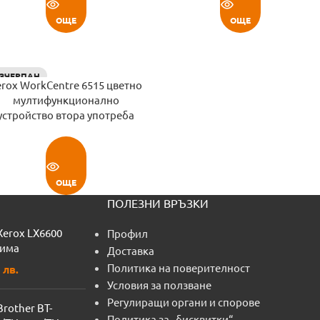
ОЩЕ
ОЩЕ
ЗЧЕРПАН
erox WorkCentre 6515 цветно
мултифункционално
устройство втора употреба
ОЩЕ
ПОЛЕЗНИ ВРЪЗКИ
Xerox LX6600
Профил
тима
Доставка
Политика на поверителност
 лв.
Условия за ползване
Регулиращи органи и спорове
Brother BT-
Политика за „бисквитки“