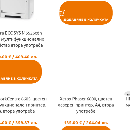
ДОБАВЯНЕ В КОЛИЧКАТА
era ECOSYS M5526cdn
о мултифункционално
йство втора употреба
0.00
€
/ 469.40 лв.
АВЯНЕ В КОЛИЧКАТА
И
orkCentre 6605, цветен
Xerox Phaser 6600, цветен
HP
ункционален принтер,
лазерен принтер, A4, втора
м
, втора употреба
употреба
4.00
€
/ 359.87 лв.
135.00
€
/ 264.04 лв.