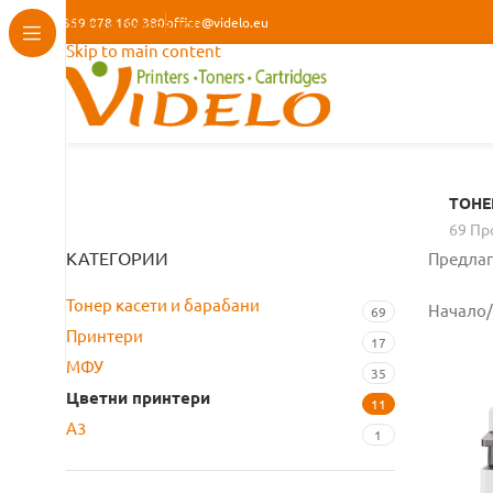
+359 878 160 380
Skip to navigation
office@videlo.eu
Skip to main content
ТОНЕ
69 Пр
КАТЕГОРИИ
Предлаг
Тонер касети и барабани
Начало
/
69
Принтери
17
МФУ
35
Цветни принтери
11
A3
1