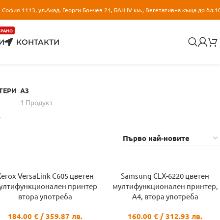
София 1113, ул.Акад. Георги Бончев 21, БАН IV км., Вегетативна къща до бл.1
БРАНО
И
КОНТАКТИ
ТЕРИ
A3
1 Продукт
.
Xerox VersaLink C605 цветен
Samsung CLX-6220 цветен
ултифункционален принтер
мултифункционален принтер,
втора употреба
A4, втора употреба
184.00
€
/ 359.87 лв.
160.00
€
/ 312.93 лв.