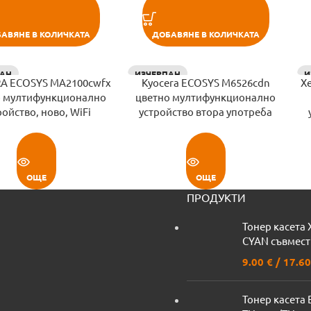
АВЯНЕ В КОЛИЧКАТА
ДОБАВЯНЕ В КОЛИЧКАТА
АН
ИЗЧЕРПАН
И
A ECOSYS MA2100cwfx
Kyocera ECOSYS M6526cdn
X
о мултифункционално
цветно мултифункционално
ройство, ново, WiFi
устройство втора употреба
ОЩЕ
ОЩЕ
ПРОДУКТИ
Тонер касета 
CYAN съвмес
9.00
€
/ 17.60
Тонер касета 