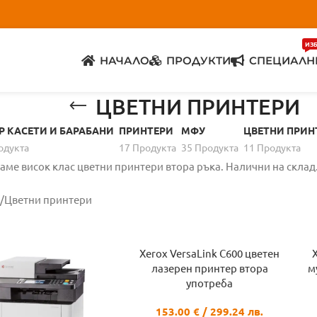
ИЗ
НАЧАЛО
ПРОДУКТИ
СПЕЦИАЛН
ЦВЕТНИ ПРИНТЕРИ
Р КАСЕТИ И БАРАБАНИ
ПРИНТЕРИ
МФУ
ЦВЕТНИ ПРИН
одуктa
17 Продуктa
35 Продуктa
11 Продуктa
аме висок клас цветни принтери втора ръка. Налични на склад
Цветни принтери
Xerox VersaLink C600 цветен
лазерен принтер втора
м
употреба
153.00
€
/ 299.24 лв.