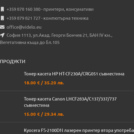
+359 878 160 380 - принтери, консумативи
+359 879 821 727 - компютърна техника
office@videlo.eu
София 1113, ул.Акад. Георги Бончев 21, БАН IV км.,
Вегетативна къща до бл.105
ПРОДУКТИ
Тонер касета HP HT-CF230A/CRG051 съвместима
18.00
€
/ 35.20 лв.
Тонер касета Canon LHCF283A/C137/337/737
съвместима
15.00
€
/ 29.34 лв.
Kyocera FS-2100DN лазерен принтер втора употреба