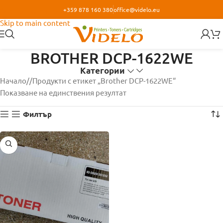
+359 878 160 380
office@videlo.eu
Skip to navigation
Skip to main content
BROTHER DCP-1622WE
Категории
Начало
/
Продукти с етикет „Brother DCP-1622WE“
Показване на единствения резултат
Филтър