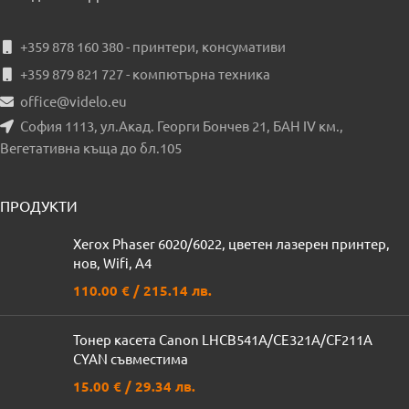
+359 878 160 380 - принтери, консумативи
+359 879 821 727 - компютърна техника
office@videlo.eu
София 1113, ул.Акад. Георги Бончев 21, БАН IV км.,
Вегетативна къща до бл.105
ПРОДУКТИ
Xerox Phaser 6020/6022, цветен лазерен принтер,
нов, Wifi, A4
110.00
€
/ 215.14 лв.
Тонер касета Canon LHCB541A/CE321A/CF211A
CYAN съвместима
15.00
€
/ 29.34 лв.