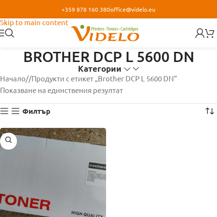
+359 878 160 380
office@videlo.eu
Skip to navigation
Skip to main content
BROTHER DCP L 5600 DN
Категории
Начало
/
Продукти с етикет „Brother DCP L 5600 DN“
Показване на единствения резултат
Филтър