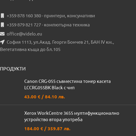
+359 878 160 380 - принтери, консумативи
+359 879 821 727 - компютърна техника
office@videlo.eu
София 1113, ул.Акад. Георги Бончев 21, БАН IV км.,
Вегетативна къща до бл.105
ПРОДУКТИ
Canon CRG-055 съвместима тонер касета
LCCRG055BK Black с чип
43.00
€
/ 84.10 лв.
Xerox WorkCentre 3655 мултифункционално
устройство втора употреба
184.00
€
/ 359.87 лв.