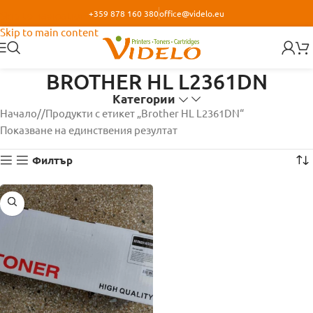
+359 878 160 380
office@videlo.eu
Skip to navigation
Skip to main content
BROTHER HL L2361DN
Категории
Начало
/
Продукти с етикет „Brother HL L2361DN“
Показване на единствения резултат
Филтър