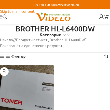
+359 878 160 380
office@videlo.eu
Skip to navigation
Skip to main content
BROTHER HL-L6400DW
Категории
Начало
/
Продукти с етикет „Brother HL-L6400DW“
Показване на единствения резултат
Филтър