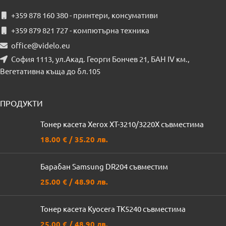
+359 878 160 380 - принтери, консумативи
+359 879 821 727 - компютърна техника
office@videlo.eu
София 1113, ул.Акад. Георги Бончев 21, БАН IV км.,
Вегетативна къща до бл.105
ПРОДУКТИ
Тонер касета Xerox XT-3210/3220X съвместима
18.00
€
/ 35.20 лв.
Барабан Samsung DR204 съвместим
25.00
€
/ 48.90 лв.
Тонер касета Kyocera TK5240 съвместима
25.00
€
/ 48.90 лв.