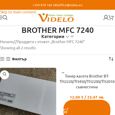
+359 878 160 380
office@videlo.eu
Skip to navigation
Skip to main content
BROTHER MFC 7240
Категории
Начало
/
Продукти с етикет „Brother MFC 7240“
Showing all 2 results
Филтър
Тонер касета Brother BT-
TN2220/TN450/TN2200/TN2010
съвместима
12.00
€
/ 23.47 лв.