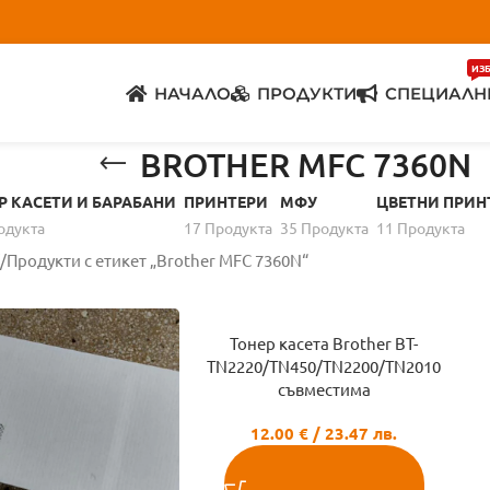
ИЗ
НАЧАЛО
ПРОДУКТИ
СПЕЦИАЛН
BROTHER MFC 7360N
Р КАСЕТИ И БАРАБАНИ
ПРИНТЕРИ
МФУ
ЦВЕТНИ ПРИН
одуктa
17 Продуктa
35 Продуктa
11 Продуктa
Продукти с етикет „Brother MFC 7360N“
Тонер касета Brother BT-
TN2220/TN450/TN2200/TN2010
съвместима
12.00
€
/ 23.47 лв.