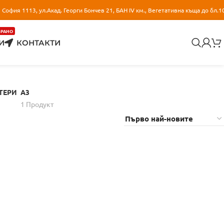
София 1113, ул.Акад. Георги Бончев 21, БАН IV км., Вегетативна къща до бл.1
БРАНО
И
КОНТАКТИ
ТЕРИ
A3
1 Продукт