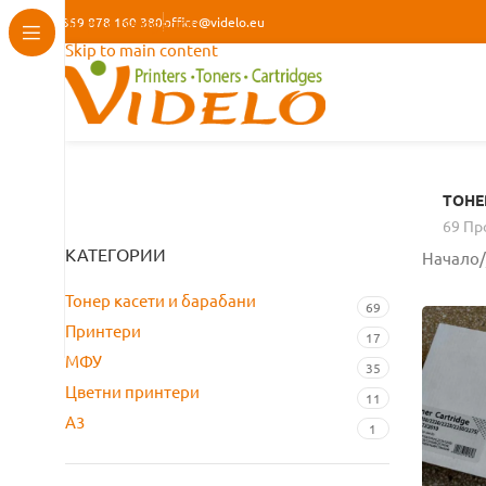
+359 878 160 380
Skip to navigation
office@videlo.eu
Skip to main content
ТОНЕ
69 Пр
КАТЕГОРИИ
Начало
/
Тонер касети и барабани
69
Принтери
17
МФУ
35
Цветни принтери
11
A3
1