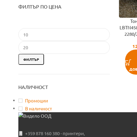
ФИЛТЪР ПО ЦЕНА
То
LBTN450
2280/
1
ФИЛТЪР
ДОБ
НАЛИЧНОСТ
Промоции
В наличност
+359 878 160 380 - принтери,