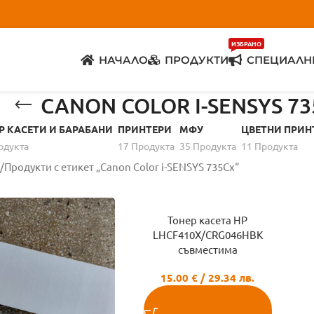
ИЗБРАНО
НАЧАЛО
ПРОДУКТИ
СПЕЦИАЛН
CANON COLOR I-SENSYS 7
Р КАСЕТИ И БАРАБАНИ
ПРИНТЕРИ
МФУ
ЦВЕТНИ ПРИН
одуктa
17 Продуктa
35 Продуктa
11 Продуктa
Продукти с етикет „Canon Color i-SENSYS 735Cx“
Тонер касета HP
LHCF410X/CRG046HBK
съвместима
15.00
€
/ 29.34 лв.