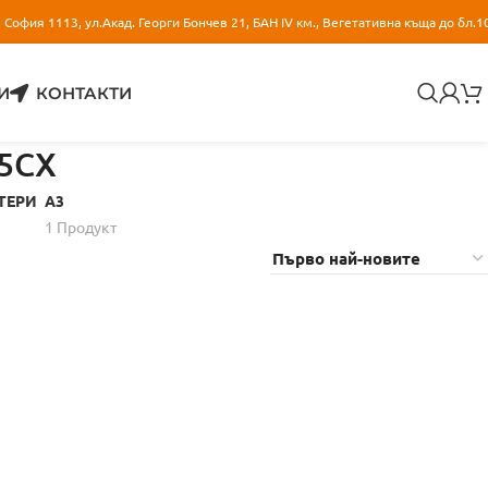
София 1113, ул.Акад. Георги Бончев 21, БАН IV км., Вегетативна къща до бл.1
И
КОНТАКТИ
35CX
ТЕРИ
A3
1 Продукт