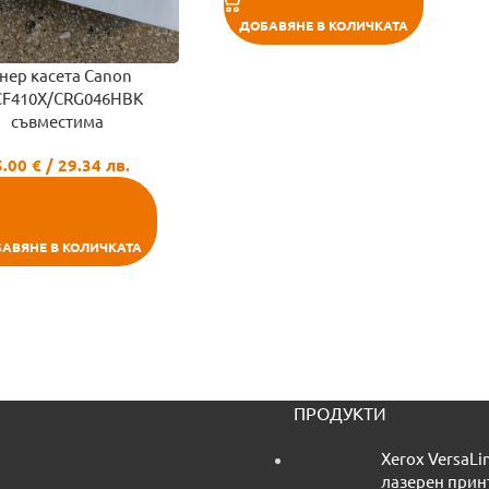
ДОБАВЯНЕ В КОЛИЧКАТА
нер касета Canon
CF410X/CRG046HBK
съвместима
5.00
€
/ 29.34 лв.
АВЯНЕ В КОЛИЧКАТА
ПРОДУКТИ
Xerox VersaLi
лазерен прин