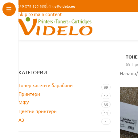
+359 878 160 380
Skip to navigation
office@videlo.eu
Skip to main content
ТОНЕ
69 Пр
КАТЕГОРИИ
Начало
/
Тонер касети и барабани
69
Принтери
17
МФУ
35
Цветни принтери
11
A3
1