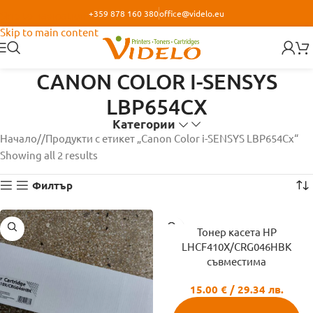
+359 878 160 380
office@videlo.eu
Skip to navigation
Skip to main content
CANON COLOR I-SENSYS
LBP654CX
Категории
Начало
/
Продукти с етикет „Canon Color i-SENSYS LBP654Cx“
Showing all 2 results
Филтър
Тонер касета HP
LHCF410X/CRG046HBK
съвместима
15.00
€
/ 29.34 лв.