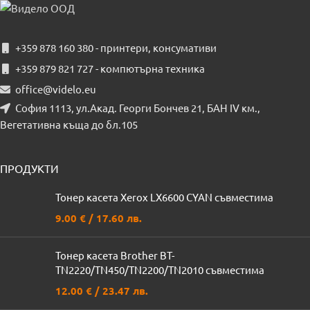
+359 878 160 380 - принтери, консумативи
+359 879 821 727 - компютърна техника
office@videlo.eu
София 1113, ул.Акад. Георги Бончев 21, БАН IV км.,
Вегетативна къща до бл.105
ПРОДУКТИ
Тонер касета Xerox LX6600 CYAN съвместима
9.00
€
/ 17.60 лв.
Тонер касета Brother BT-
TN2220/TN450/TN2200/TN2010 съвместима
12.00
€
/ 23.47 лв.