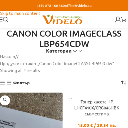
+359 878 160 380
office@videlo.eu
Skip to navigation
Skip to main content
CANON COLOR IMAGECLASS
LBP654CDW
Категории
Начало
/
Продукти с етикет „Canon Color imageCLASS LBP654Cdw“
Showing all 2 results
Филтър
Тонер касета HP
LHCF410X/CRG046HBK
съвместима
15.00
€
/ 29.34 лв.