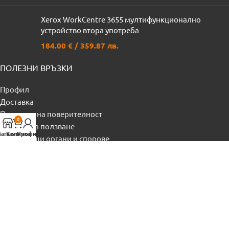
Xerox WorkCentre 3655 мултифункционално
устройство втора употреба
184.00
€
/ 359.87 лв.
ПОЛЕЗНИ ВРЪЗКИ
Профил
Доставка
Политика на поверителност
0
Условия за ползване
агазин
Количка
Профил
Регулиращи органи и спорове
Политика за „бисквитки“
Контакти
© 2023, Видело ООД. Всички права запазени.
powered by
ivexto