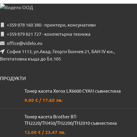
+359 878 160 380 - принтери, консумативи
+359 879 821 727 - компютърна техника
office@videlo.eu
София 1113, ул.Акад. Георги Бончев 21, БАН IV км.,
Вегетативна къща до бл.105
ПРОДУКТИ
Тонер касета Xerox LX6600 CYAN съвместима
9.00
€
/ 17.60 лв.
Тонер касета Brother BT-
TN2220/TN450/TN2200/TN2010 съвместима
12.00
€
/ 23.47 лв.