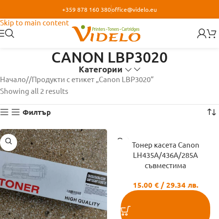
+359 878 160 380
office@videlo.eu
Skip to navigation
Skip to main content
CANON LBP3020
Категории
Начало
/
Продукти с етикет „Canon LBP3020“
Showing all 2 results
Филтър
Тонер касета Canon
LH435A/436A/285A
съвместима
15.00
€
/ 29.34 лв.