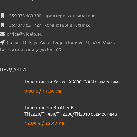
+359 878 160 380 - принтери, консумативи
+359 879 821 727 - компютърна техника
office@videlo.eu
София 1113, ул.Акад. Георги Бончев 21, БАН IV км.,
Вегетативна къща до бл.105
ПРОДУКТИ
Тонер касета Xerox LX6600 CYAN съвместима
9.00
€
/ 17.60 лв.
Тонер касета Brother BT-
TN2220/TN450/TN2200/TN2010 съвместима
12.00
€
/ 23.47 лв.