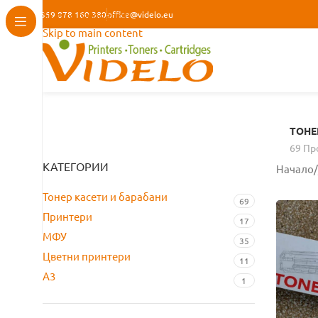
+359 878 160 380
Skip to navigation
office@videlo.eu
Skip to main content
ТОНЕ
69 Пр
КАТЕГОРИИ
Начало
/
Тонер касети и барабани
69
Принтери
17
МФУ
35
Цветни принтери
11
A3
1