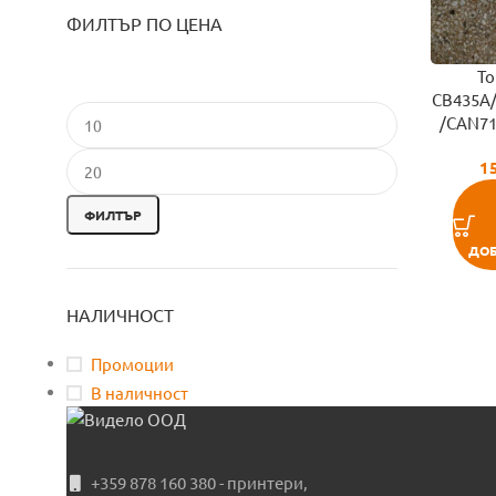
ФИЛТЪР ПО ЦЕНА
То
CB435A
/CAN71
1
ФИЛТЪР
ДОБ
НАЛИЧНОСТ
Промоции
В наличност
+359 878 160 380 - принтери,