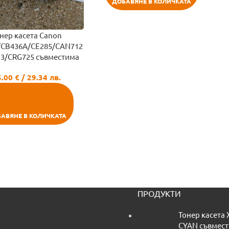
ДОБАВЯНЕ В КОЛИЧКАТА
нер касета Canon
/CB436A/CE285/CAN712
3/CRG725 съвместимa
5.00
€
/ 29.34 лв.
АВЯНЕ В КОЛИЧКАТА
ПРОДУКТИ
Тонер касета 
CYAN съвмес