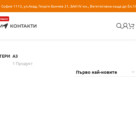
София 1113, ул.Акад. Георги Бончев 21, БАН IV км., Вегетативна къща до бл.1
БРАНО
И
КОНТАКТИ
ТЕРИ
A3
1 Продукт