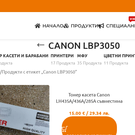
ИЗ
НАЧАЛО
ПРОДУКТИ
СПЕЦИАЛН
CANON LBP3050
Р КАСЕТИ И БАРАБАНИ
ПРИНТЕРИ
МФУ
ЦВЕТНИ ПРИН
одуктa
17 Продуктa
35 Продуктa
11 Продуктa
Продукти с етикет „Canon LBP3050“
Тонер касета Canon
LH435A/436A/285A съвместима
15.00
€
/ 29.34 лв.