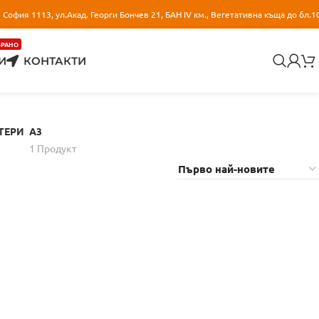
София 1113, ул.Акад. Георги Бончев 21, БАН IV км., Вегетативна къща до бл.1
БРАНО
И
КОНТАКТИ
ТЕРИ
A3
1 Продукт