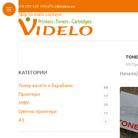
+359 878 160 380
Skip to navigation
office@videlo.eu
Skip to main content
ТОНЕ
69 Пр
КАТЕГОРИИ
Начало
/
Тонер касети и барабани
69
Принтери
17
МФУ
35
Цветни принтери
11
A3
1