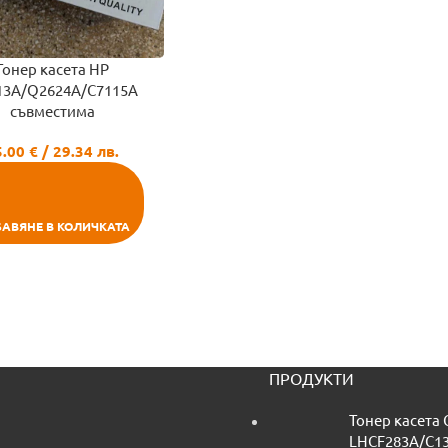
Тонер касета HP
13A/Q2624A/C7115A
съвместима
5.00
€
/ 29.34 лв.
АВЯНЕ В КОЛИЧКАТА
ПРОДУКТИ
Тонер касета
LHCF283A/C13