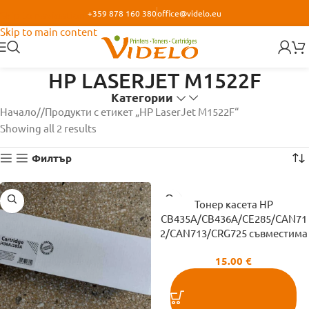
+359 878 160 380
office@videlo.eu
Skip to navigation
Skip to main content
HP LASERJET M1522F
Категории
Начало
/
Продукти с етикет „HP LaserJet M1522F“
Showing all 2 results
Филтър
Тонер касета HP
CB435A/CB436A/CE285/CAN71
2/CAN713/CRG725 съвместима
15.00
€