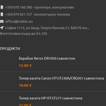
+359 878 160 380 - принтери, консумативи
+359 879 821 727 - компютърна техника
office@videlo.eu
София 1113, ул.Акад. Георги Бончев 21, БАН IV км.,
Вегетативна къща до бл.105
ПРОДУКТИ
Барабан Xerox DR1050 съвместим
12.00
€
Тонер касета Canon HT-CF230A/CRG051 съвместима
18.00
€
Тонер касета HP HT-CF217 съвместима
12.00
€