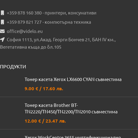
+359 878 160 380 - принтери, консумативи
+359 879 821 727 - компютърна техника
office@videlo.eu
София 1113, ул.Акад. Георги Бончев 21, БАН IV км.,
Вегетативна къща до бл.105
ПРОДУКТИ
Тонер касета Xerox LX6600 CYAN съвместима
9.00
€
/ 17.60 лв.
Тонер касета Brother BT-
TN2220/TN450/TN2200/TN2010 съвместима
12.00
€
/ 23.47 лв.
Xerox WorkCentre 3655 мултифункционално