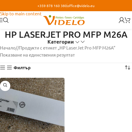
+359 878 160 380
office@videlo.eu
Skip to navigation
Skip to main content
HP LASERJET PRO MFP M26A
Категории
Начало
/
Продукти с етикет „HP LaserJet Pro MFP M26A“
Показване на единствения резултат
Филтър