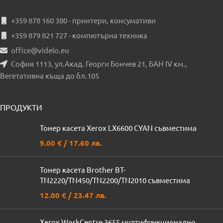
+359 878 160 380 - принтери, консумативи
+359 879 821 727 - компютърна техника
office@videlo.eu
София 1113, ул.Акад. Георги Бончев 21, БАН IV км.,
Вегетативна къща до бл.105
ПРОДУКТИ
Тонер касета Xerox LX6600 CYAN съвместима
9.00
€
/ 17.60 лв.
Тонер касета Brother BT-
TN2220/TN450/TN2200/TN2010 съвместима
12.00
€
/ 23.47 лв.
Xerox WorkCentre 3655 мултифункционално