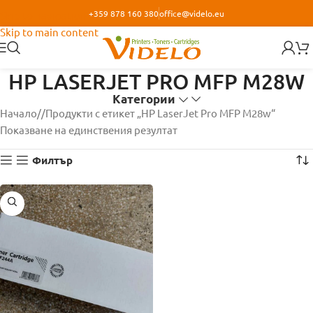
+359 878 160 380
office@videlo.eu
Skip to navigation
Skip to main content
HP LASERJET PRO MFP M28W
Категории
Начало
/
Продукти с етикет „HP LaserJet Pro MFP M28w“
Показване на единствения резултат
Филтър