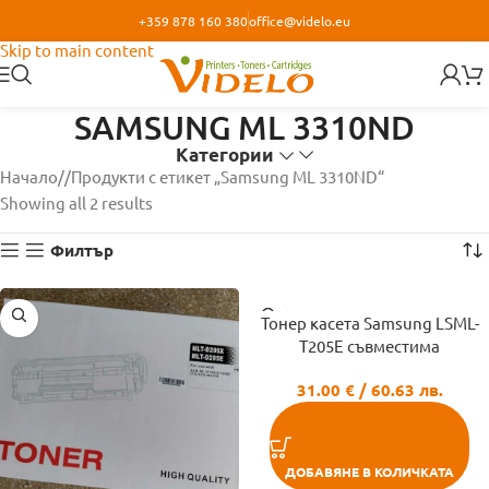
+359 878 160 380
office@videlo.eu
Skip to navigation
Skip to main content
SAMSUNG ML 3310ND
Категории
Начало
/
Продукти с етикет „Samsung ML 3310ND“
Showing all 2 results
Филтър
Тонер касета Samsung LSML-
T205E съвместима
31.00
€
/ 60.63 лв.
ДОБАВЯНЕ В КОЛИЧКАТА