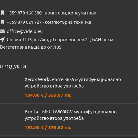
+359 878 160 380 - принтери, консумативи
+359 879 821 727 - компютърна техника
office@videlo.eu
София 1113, ул.Акад. Георги Бончев 21, БАН IV км.,
Вегетативна къща до бл.105
ПРОДУКТИ
Xerox WorkCentre 3655 мултифункционално
устройство втора употреба
184.00
€
/ 359.87 лв.
Brother MFC-L6800DW мултифукционално
устройство втора употреба
192.00
€
/ 375.52 лв.