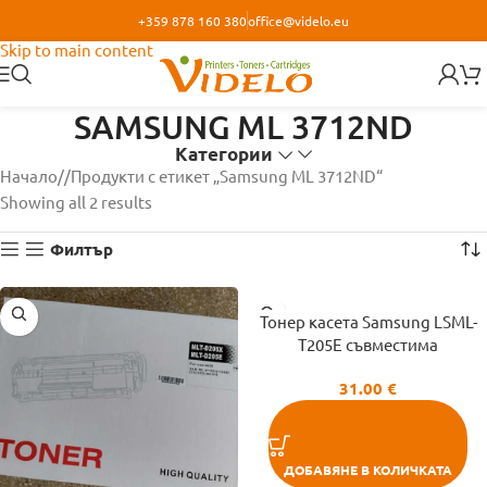
+359 878 160 380
office@videlo.eu
Skip to navigation
Skip to main content
SAMSUNG ML 3712ND
Категории
Начало
/
Продукти с етикет „Samsung ML 3712ND“
Showing all 2 results
Филтър
Тонер касета Samsung LSML-
T205E съвместима
31.00
€
ДОБАВЯНЕ В КОЛИЧКАТА