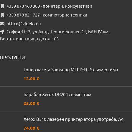
+359 878 160 380 - принтери, консумативи
+359 879 821 727 - компютърна техника
office@videlo.eu
София 1113, ул.Акад. Георги Бончев 21, БАН IV км.,
Вегетативна къща до бл.105
ПРОДУКТИ
Тонер касета Samsung MLT-D111S съвместима
12.00
€
Барабан Xerox DR204 съвместим
25.00
€
Xerox B310 лазерен принтер втора употреба, A4
74.00
€