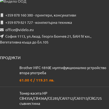
+359 878 160 380 - принтери, консумативи
+359 879 821 727 - компютърна техника
office@videlo.eu
София 1113, ул.Акад. Георги Бончев 21, БАН IV км.,
Вегетативна къща до бл.105
ПРОДУКТИ
Brother MFC-1810Е мултифукционално устройство
втора употреба
61.00
€
/ 119.31 лв.
Тонер касета HP
CB435A/CB436A/CE285/CAN712/CAN713/CRG725
съвместима