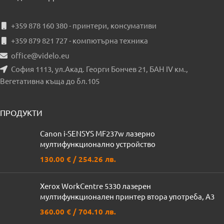
+359 878 160 380 - принтери, консумативи
+359 879 821 727 - компютърна техника
office@videlo.eu
София 1113, ул.Акад. Георги Бончев 21, БАН IV км.,
Вегетативна къща до бл.105
ПРОДУКТИ
Canon i-SENSYS MF237w лазерно
мултифункционално устройство
130.00
€
/ 254.26 лв.
Xerox WorkCentre 5330 лазерен
мултифункционален принтер втора употреба, A3
360.00
€
/ 704.10 лв.