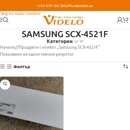
+359 878 160 380
office@videlo.eu
Skip to navigation
Skip to main content
SAMSUNG SCX-4521F
Категории
Начало
/
Продукти с етикет „Samsung SCX-4521F“
Показване на единствения резултат
Филтър