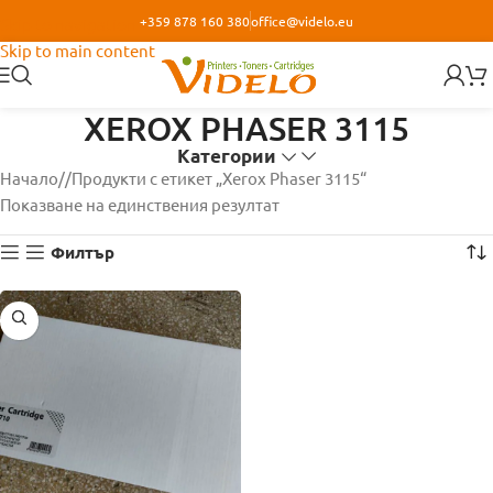
+359 878 160 380
office@videlo.eu
Skip to navigation
Skip to main content
XEROX PHASER 3115
Категории
Начало
/
Продукти с етикет „Xerox Phaser 3115“
Показване на единствения резултат
Филтър