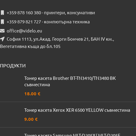
+359 878 160 380 - принтери, консумативи
+359 879 821 727 - компютърна техника
office@videlo.eu
София 1113, ул.Акад. Георги Бончев 21, БАН IV км.,
Вегетативна къща до бл.105
ПРОДУКТИ
Тонер касета Brother BT-TN3410/TN3480 BK
съвместима
18.00
€
Тонер касета Xerox XER 6500 YELLOW съвместима
9.00
€
Тонер касета Samsung MLT-D205X/ MLT-D205E