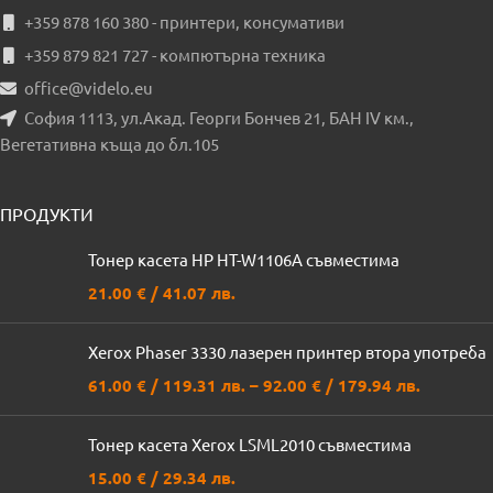
+359 878 160 380 - принтери, консумативи
+359 879 821 727 - компютърна техника
office@videlo.eu
София 1113, ул.Акад. Георги Бончев 21, БАН IV км.,
Вегетативна къща до бл.105
ПРОДУКТИ
Тонер касета HP HT-W1106A съвместима
21.00
€
/ 41.07 лв.
Xerox Phaser 3330 лазерен принтер втора употреба
61.00
€
/ 119.31 лв.
–
92.00
€
/ 179.94 лв.
Тонер касета Xerox LSML2010 съвместима
15.00
€
/ 29.34 лв.