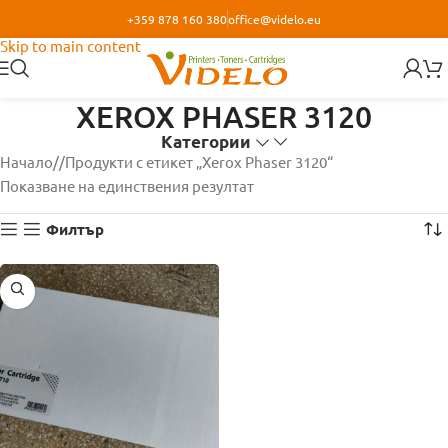
+359 878 160 380
office@videlo.eu
Skip to navigation
Skip to main content
XEROX PHASER 3120
Категории
Начало
/
Продукти с етикет „Xerox Phaser 3120“
Показване на единствения резултат
Филтър