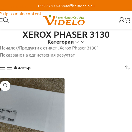
+359 878 160 380
office@videlo.eu
Skip to navigation
Skip to main content
XEROX PHASER 3130
Категории
Начало
/
Продукти с етикет „Xerox Phaser 3130“
Показване на единствения резултат
Филтър