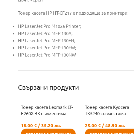
Тонер касета HP HT-CF217 е подходяща за принтери:
HP LaserJet Pro M102a Printer;
HP LaserJet Pro MFP 130A;
HP LaserJet Pro MFP 130FN;
HP LaserJet Pro MFP 130FW;
HP LaserJet Pro MFP 130NW
Свързани продукти
Тонер касета Lexmark LT-
Тонер касета Kyocera
E260X BK съвместима
TK5240 съвместима
18.00
€
/ 35.20 лв.
25.00
€
/ 48.90 лв.