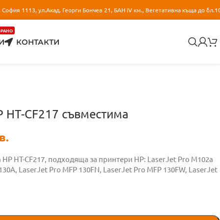
София 1113, ул.Акад. Георги Бончев 21, БАН IV км., Вегетативна къща до бл.1
БРАНО
И
КОНТАКТИ
P HT-CF217 съвместима
в.
 HP HT-CF217, подходяща за принтери HP: LaserJet Pro M102a
 130A, LaserJet Pro MFP 130FN, LaserJet Pro MFP 130FW, LaserJet