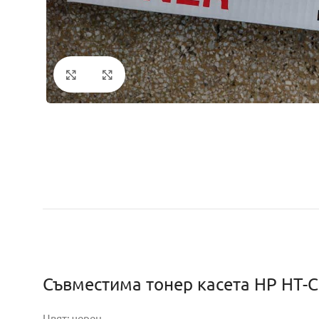
Кликнете за уголемяване
Съвместима тонер касета HP HT-C
Цвят: черен