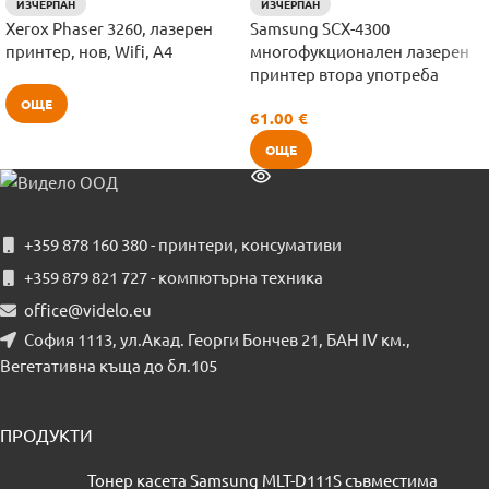
ИЗЧЕРПАН
ИЗЧЕРПАН
Xerox Phaser 3260, лазерен
Samsung SCX-4300
принтер, нов, Wifi, A4
многофукционален лазерен
принтер втора употреба
ОЩЕ
61.00
€
ОЩЕ
+359 878 160 380 - принтери, консумативи
+359 879 821 727 - компютърна техника
office@videlo.eu
София 1113, ул.Акад. Георги Бончев 21, БАН IV км.,
Вегетативна къща до бл.105
ПРОДУКТИ
Тонер касета Samsung MLT-D111S съвместима