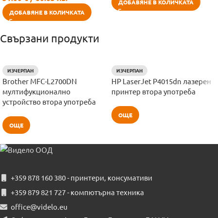
ДОБАВЯНЕ В КОЛИЧКАТА
ДОБАВЯНЕ В КОЛИЧКАТА
Свързани продукти
ИЗЧЕРПАН
ИЗЧЕРПАН
Brother MFC-L2700DN
HP LaserJet P4015dn лазерен
мултифукционално
принтер втора употреба
устройство втора употреба
ОЩЕ
ОЩЕ
+359 878 160 380 - принтери, консумативи
+359 879 821 727 - компютърна техника
office@videlo.eu