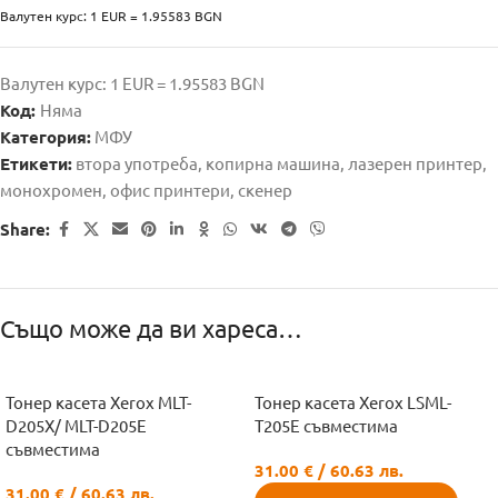
Валутен курс: 1 EUR = 1.95583 BGN
Валутен курс: 1 EUR = 1.95583 BGN
Код:
Няма
Категория:
МФУ
Етикети:
втора употреба
,
копирна машина
,
лазерен принтер
,
монохромен
,
офис принтери
,
скенер
Share:
Също може да ви хареса…
Тонер касета Xerox MLT-
Тонер касета Xerox LSML-
D205X/ MLT-D205E
T205E съвместима
съвместима
31.00
€
/ 60.63 лв.
31.00
€
/ 60.63 лв.