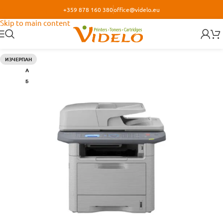
+359 878 160 380
office@videlo.eu
Skip to navigation
Skip to main content
ИЗЧЕРПАН
А
Б