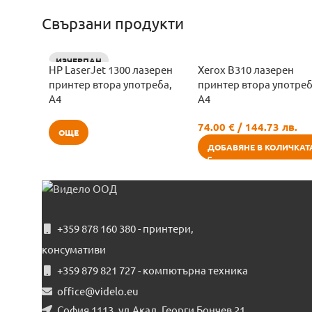
Свързани продукти
ИЗЧЕРПАН
HP LaserJet 1300 лазерен
Xerox B310 лазерен
принтер втора употреба,
принтер втора употреб
A4
A4
74.00
€
/ 144.73 лв.
ОЩЕ
ДОБАВЯНЕ В КОЛИЧКАТ
+359 878 160 380 - принтери,
консумативи
+359 879 821 727 - компютърна техника
office@videlo.eu
София 1113, ул.Акад. Георги Бончев 21,