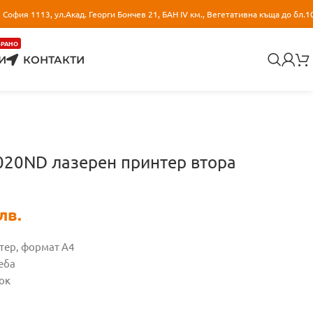
София 1113, ул.Акад. Георги Бончев 21, БАН IV км., Вегетативна къща до бл.1
БРАНО
И
КОНТАКТИ
020ND лазерен принтер втора
лв.
тер, формат А4
еба
ок