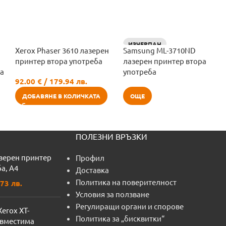
ИЗЧЕРПАН
Xerox Phaser 3610 лазерен
Samsung ML-3710ND
принтер втора употреба
лазерен принтер втора
ба
употреба
92.00
€
/ 179.94 лв.
ДОБАВЯНЕ В КОЛИЧКАТА
ОЩЕ
ПОЛЕЗНИ ВРЪЗКИ
азерен принтер
Профил
а, A4
Доставка
Политика на поверителност
73 лв.
Условия за ползване
Регулиращи органи и спорове
Xerox XT-
Политика за „бисквитки“
ъвместима