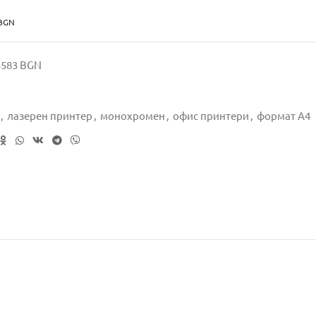
 BGN
95583 BGN
,
лазерен принтер
,
монохромен
,
офис принтери
,
формат А4