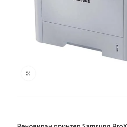
Кликнете за уголемяване
Реновиран принтер Samsung ProX