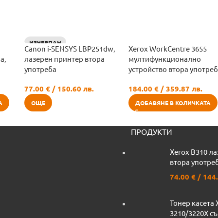
ИЗЧЕРПАН
Canon i-SENSYS LBP251dw,
Xerox WorkCentre 3655
а,
лазерен принтер втора
мултифункционално
употреба
устройство втора употре
77.00
€
/ 150.60 лв.
184.00
€
/ 359.87 лв.
А
ОЩЕ
ДОБАВЯНЕ В КОЛИЧКАТА
ПРОДУКТИ
Xerox B310 л
втора употреб
74.00
€
/ 144.
Тонер касета 
3210/3220X с