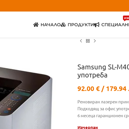
ИЗ
НАЧАЛО
ПРОДУКТИ
СПЕЦИАЛН
Samsung SL-M4
употреба
92.00
€
/ 179.94 
Реновиран лазерен прин
Подходящ за офис употр
6 месеца гаранционен ср
Изчерпан