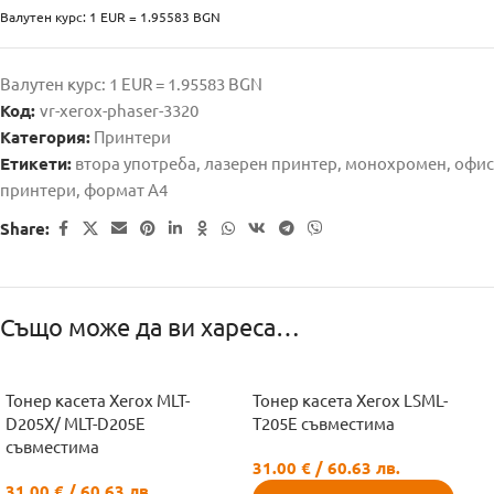
Валутен курс: 1 EUR = 1.95583 BGN
Валутен курс: 1 EUR = 1.95583 BGN
Код:
vr-xerox-phaser-3320
Категория:
Принтери
Етикети:
втора употреба
,
лазерен принтер
,
монохромен
,
офис
принтери
,
формат А4
Share:
Също може да ви хареса…
Тонер касета Xerox MLT-
Тонер касета Xerox LSML-
D205X/ MLT-D205E
T205E съвместима
съвместима
31.00
€
/ 60.63 лв.
31.00
€
/ 60.63 лв.