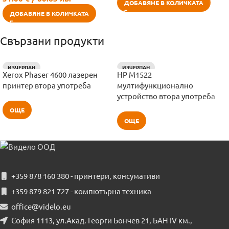
ДОБАВЯНЕ В КОЛИЧКАТА
ДОБАВЯНЕ В КОЛИЧКАТА
Свързани продукти
ИЗЧЕРПАН
ИЗЧЕРПАН
Xerox Phaser 4600 лазерен
HP M1522
принтер втора употреба
мултифункционално
устройство втора употреба
ОЩЕ
ОЩЕ
+359 878 160 380 - принтери, консумативи
+359 879 821 727 - компютърна техника
office@videlo.eu
София 1113, ул.Акад. Георги Бончев 21, БАН IV км.,