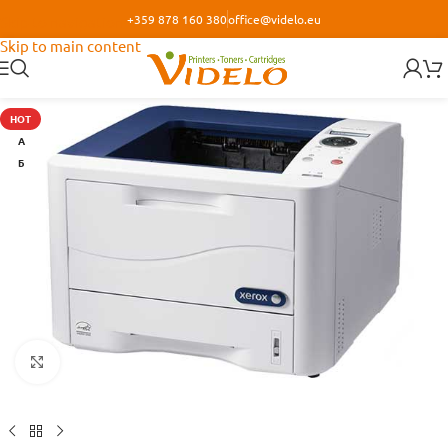
+359 878 160 380
office@videlo.eu
Skip to navigation
Skip to main content
HOT
А
Б
Кликнете за уголемяване