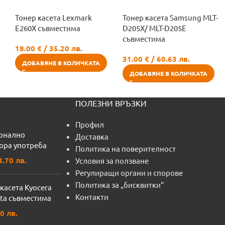
Тонер касета Lexmark
Тонер касета Samsung MLT-
E260X съвместима
D205X/ MLT-D205E
съвместима
18.00
€
/ 35.20 лв.
31.00
€
/ 60.63 лв.
ДОБАВЯНЕ В КОЛИЧКАТА
ДОБАВЯНЕ В КОЛИЧКАТА
ПОЛЕЗНИ ВРЪЗКИ
Профил
онално
Доставка
тора употреба
Политика на поверителност
4.70 лв.
Условия за ползване
Регулиращи органи и спорове
Политика за „бисквитки“
касета Kyocera
Контакти
ta съвместима
0 лв.