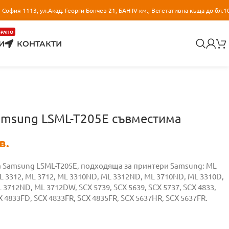
София 1113, ул.Акад. Георги Бончев 21, БАН IV км., Вегетативна къща до бл.1
БРАНО
И
КОНТАКТИ
amsung LSML-T205E съвместима
в.
а Samsung LSML-T205E, подходяща за принтери Samsung: ML
ML 3312, ML 3712, ML 3310ND, ML 3312ND, ML 3710ND, ML 3310D,
3712ND, ML 3712DW, SCX 5739, SCX 5639, SCX 5737, SCX 4833,
X 4833FD, SCX 4833FR, SCX 4835FR, SCX 5637HR, SCX 5637FR.