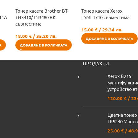
Тонер касета Brother BT-
Тонер касета Xerox
11A
TN3410/TN3480 BK
LSML1710 съвместима
съвместима
15.00
€
/ 29.34 лв.
18.00
€
/ 35.20 лв.
ДОБАВЯНЕ В КОЛИЧКАТА
А
ДОБАВЯНЕ В КОЛИЧКАТА
ПРОДУКТИ
Xerox B215
мултифункци
устройство в
120.00
€
/ 23
Цветна тонер 
TK5240 Magen
25.00
€
/ 48.9