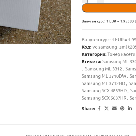
Валутен курс: 1 EUR = 1.95583
Валутен курс: 1 EUR = 1.
Код:
vc-samsung-lsml-t20
Категория:
Тонер касети
Етикети:
Samsung ML 33
,
Samsung ML 3312
,
Sams
Samsung ML 3710DW
,
Sa
Samsung ML 3712ND
,
Sam
Samsung SCX 4833HD
,
Sa
Samsung SCX 5637HR
,
Sa
Share: