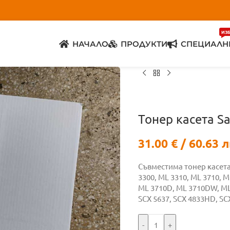
ИЗ
НАЧАЛО
ПРОДУКТИ
СПЕЦИАЛН
Тонер касета S
31.00
€
/ 60.63 л
Съвместима тонер касет
3300, ML 3310, ML 3710, 
ML 3710D, ML 3710DW, ML 
SCX 5637, SCX 4833HD, SC
-
+